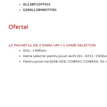
GL128P10FFIO1
S29GL128N90TFIR1
Oferta!
LA PACHETUL DE 2 SIMM-URI + 1 GAME SELECTOR
GOL- 140Euro
Game selector pentru jocuri vechi (G1- G31)- 150Eu
Pentru jocuri noi (G38-G39, COBRA1-COBRA5, N1