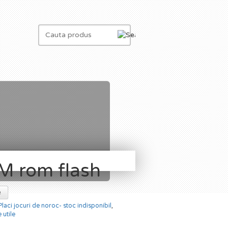
M rom flash
e
Placi jocuri de noroc- stoc indisponibil
,
 utile