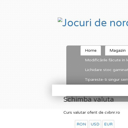
Home
Magazin
Modificările făcute în l
Lichidare stoc gamina
Tipareste-ti singur semn
Schimba valuta
Curs valutar oferit de cvbnr.ro
RON
USD
EUR