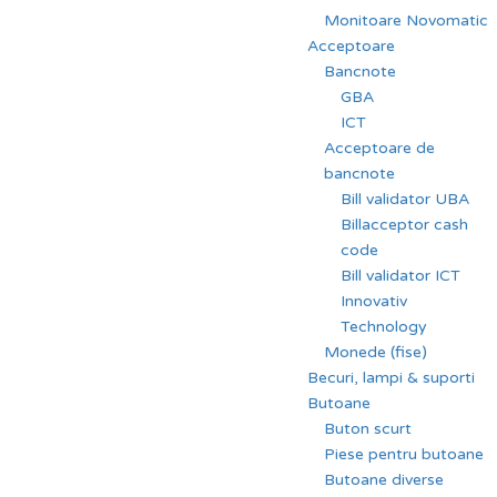
Monitoare Novomatic
Acceptoare
Bancnote
GBA
ICT
Acceptoare de
bancnote
Bill validator UBA
Billacceptor cash
code
Bill validator ICT
Innovativ
Technology
Monede (fise)
Becuri, lampi & suporti
Butoane
Buton scurt
Piese pentru butoane
Butoane diverse