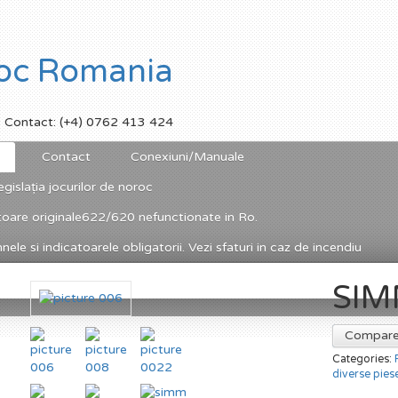
Contact: (+4) 0762 413 424
Contact
Conexiuni/Manuale
egislația jocurilor de noroc
toare originale622/620 nefunctionate in Ro.
ele si indicatoarele obligatorii. Vezi sfaturi in caz de incendiu
SIM
Compar
Categories:
diverse piese