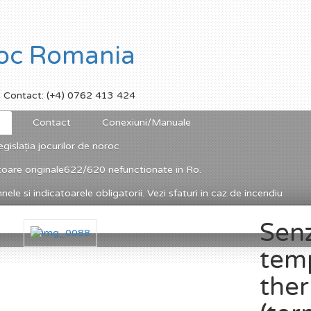
Contact: (+4) 0762 413 424
Contact
Conexiuni/Manuale
egislația jocurilor de noroc
toare originale622/620 nefunctionate in Ro.
ele si indicatoarele obligatorii. Vezi sfaturi in caz de incendiu
Sen
tem
ther