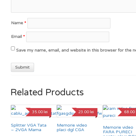
Name
*
Email
*
Save my name, email, and website in this browser for the 
Related Products
35.00
lei
23.00
lei
68.00
Splitter VGA Tata
Memorie video
Memorie video
– 2VGA Mama
placi dgl CGA
FARA PURECI