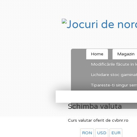
Home
Magazin
Modificările făcute în l
Lichidare stoc gamina
Tipareste-ti singur semn
Schimba valuta
Curs valutar oferit de cvbnr.ro
RON
USD
EUR