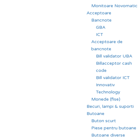
Monitoare Novomatic
Acceptoare
Bancnote
GBA
ICT
Acceptoare de
bancnote
Bill validator UBA
Billacceptor cash
code
Bill validator ICT
Innovativ
Technology
Monede (fise)
Becuri, lampi & suporti
Butoane
Buton scurt
Piese pentru butoane
Butoane diverse