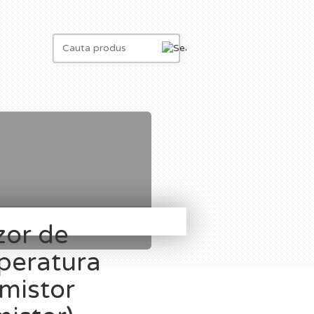
zor de
peratura
mistor