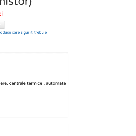
mistor)
ei
e
oduse care sigur iti trebuie
lere, centrale termice , automate