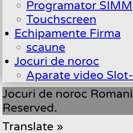
Programator SIMM
Touchscreen
Echipamente Firma
scaune
Jocuri de noroc
Aparate video Slot
Jocuri de noroc Romani
Reserved.
Translate »