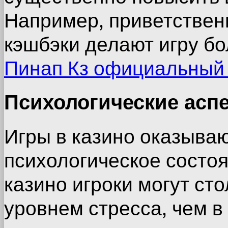
Например, приветствен
кэшбэки делают игру бо
Пинап Кз официальный 
Психологические аспе
Игры в казино оказыва
психологическое состоя
казино игроки могут ст
уровнем стресса, чем в