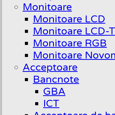
Monitoare
Monitoare LCD
Monitoare LCD-
Monitoare RGB
Monitoare Novom
Acceptoare
Bancnote
GBA
ICT