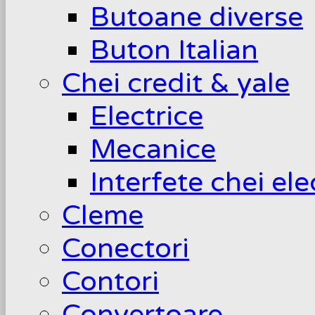
Butoane diverse
Buton Italian
Chei credit & yale
Electrice
Mecanice
Interfete chei el
Cleme
Conectori
Contori
Convertoare