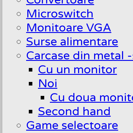
Microswitch
Monitoare VGA
Surse alimentare
Carcase din metal -
Cu un monitor
Noi
Cu doua monit
Second hand
Game selectoare