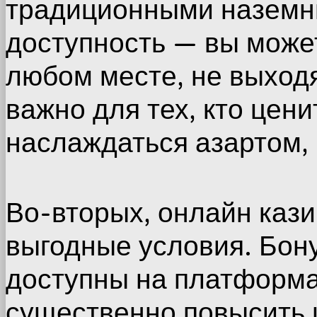
традиционными наземны
доступность — вы может
любом месте, не выходя
важно для тех, кто цени
наслаждаться азартом, н
Во-вторых, онлайн кази
выгодные условия. Бону
доступны на платформах
существенно повысить 