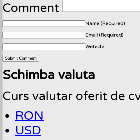
Comment
Name
(Required)
Email
(Required)
Website
Schimba valuta
Curs valutar oferit de c
RON
USD