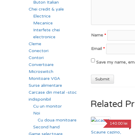
Buton Italian
Chei credit & yale
Electrice
Mecanice
Interfete chei
Name
*
electronice
Cleme
Email
*
Conectori
Contori
Save my name, emai
Convertoare
Microswitch
Monitoare VGA
Surse alimentare
Carcase din metal -stoc
indisponibil
Related P
Cu un monitor
Noi
Cu doua monitoare
140.00
lei
Second hand
Scaune cazino,
Game selectoare