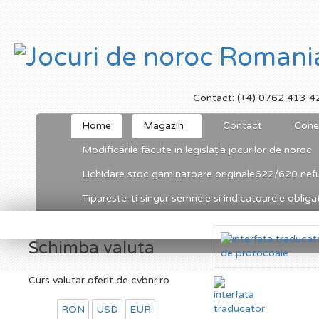
Contact: (+4) 0762 413 4
Home
Magazin
Contact
Cone
Modificările făcute în legislația jocurilor de noroc
Lichidare stoc gaminatoare originale622/620 nefu
Tipareste-ti singur semnele si indicatoarele obligato
Schimba valuta
Curs valutar oferit de cvbnr.ro
RON
USD
EUR