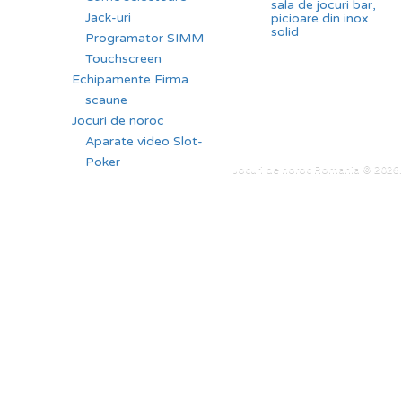
sala de jocuri bar,
Jack-uri
picioare din inox
solid
Programator SIMM
Touchscreen
Echipamente Firma
scaune
Jocuri de noroc
Aparate video Slot-
Poker
Jocuri de noroc Romania © 2026. 