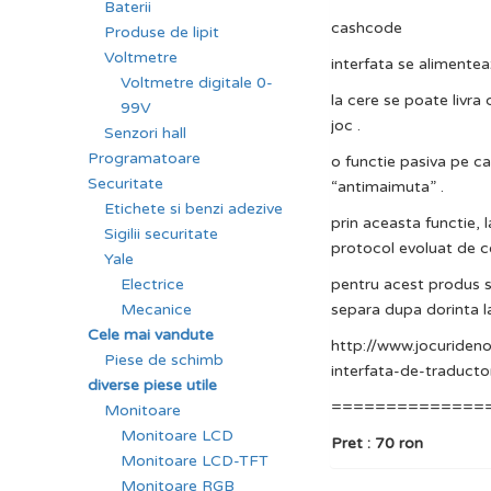
Baterii
cashcode
Produse de lipit
Voltmetre
interfata se alimente
Voltmetre digitale 0-
la cere se poate livra
99V
joc .
Senzori hall
Programatoare
o functie pasiva pe c
Securitate
“antimaimuta” .
Etichete si benzi adezive
prin aceasta functie, 
Sigilii securitate
protocol evoluat de 
Yale
pentru acest produs s
Electrice
separa dupa dorinta l
Mecanice
Cele mai vandute
http://www.jocuriden
Piese de schimb
interfata-de-traducto
diverse piese utile
==============
Monitoare
Monitoare LCD
Pret : 70 ron
Monitoare LCD-TFT
Monitoare RGB