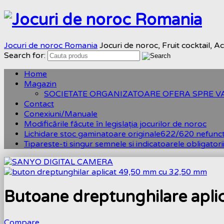
Jocuri de noroc Romania
Jocuri de noroc, Fruit cocktail, A
Search for:
Home
Magazin
SOCIETATE ORGANIZATOARE OFERA SPRE 
Contact
Conexiuni/Manuale
Modificările făcute în legislația jocurilor de noroc
Lichidare stoc gaminatoare originale622/620 nefunct
Tipareste-ti singur semnele si indicatoarele obligatorii
Butoane dreptunghilare aplic
Compare