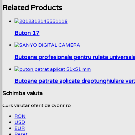
Related Products
Buton 17
Butoane profesionale pentru ruleta universal
Butoane patrate aplicate dreptunghiulare ver
Schimba valuta
Curs valutar oferit de cvbnr.ro
RON
USD
EUR
Reset