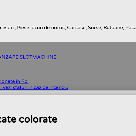
ccesorii, Piese jocuri de noroc, Carcase, Surse, Butoane, Pac
VANZARE SLOTMACHINE
ionate in Ro.
. Vezi sfaturi in caz de incendiu
ate colorate