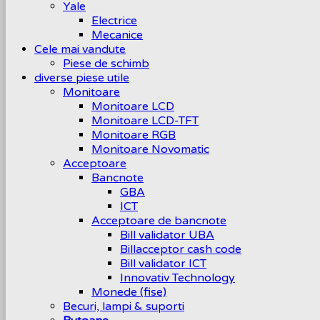
Yale
Electrice
Mecanice
Cele mai vandute
Piese de schimb
diverse piese utile
Monitoare
Monitoare LCD
Monitoare LCD-TFT
Monitoare RGB
Monitoare Novomatic
Acceptoare
Bancnote
GBA
ICT
Acceptoare de bancnote
Bill validator UBA
Billacceptor cash code
Bill validator ICT
Innovativ Technology
Monede (fise)
Becuri, lampi & suporti