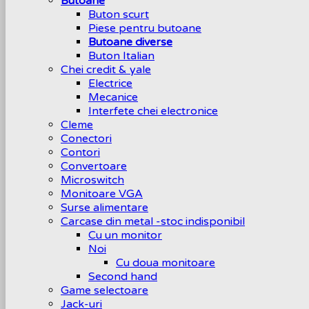
Butoane
Buton scurt
Piese pentru butoane
Butoane diverse
Buton Italian
Chei credit & yale
Electrice
Mecanice
Interfete chei electronice
Cleme
Conectori
Contori
Convertoare
Microswitch
Monitoare VGA
Surse alimentare
Carcase din metal -stoc indisponibil
Cu un monitor
Noi
Cu doua monitoare
Second hand
Game selectoare
Jack-uri