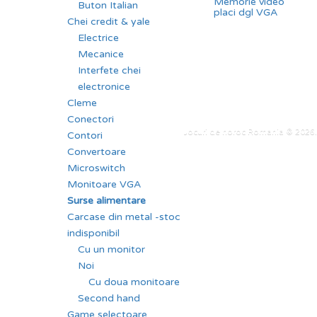
Memorie video
Buton Italian
placi dgl VGA
Chei credit & yale
Electrice
Mecanice
Interfete chei
electronice
Cleme
Conectori
Jocuri de noroc Romania © 2026. 
Contori
Convertoare
Microswitch
Monitoare VGA
Surse alimentare
Carcase din metal -stoc
indisponibil
Cu un monitor
Noi
Cu doua monitoare
Second hand
Game selectoare