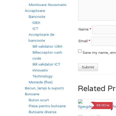
Monitoare Novomatic
Acceptoare
Bancnote
GBA
ICT
Name
*
Acceptoare de
bancnote
Email
*
Bill validator UBA
Billacceptor cash
Save my name, emai
code
Bill validator ICT
Innovativ
Technology
Monede (fise)
Related P
Becuri, lampi & suporti
Butoane
Buton scurt
68.00
lei
Piese pentru butoane
Butoane diverse