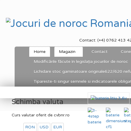
Contact: (+4) 0762 413 4
Home
Magazin
Contact
Cone
Modificările făcute în legislația jocurilor de noroc
Lichidare stoc gaminatoare originale622/620 nefu
Tipareste-ti singur semnele si indicatoarele obligato
Schimba valuta
Curs valutar oferit de cvbnr.ro
RON
USD
EUR