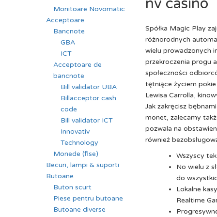
nv casino
Monitoare Novomatic
Acceptoare
Spółka Magic Play za
Bancnote
różnorodnych automa
GBA
wielu prowadzonych in
ICT
przekroczenia progu a
Acceptoare de
społeczności odbior
bancnote
tętniące życiem pokie
Bill validator UBA
Lewisa Carrolla, kino
Billacceptor cash
Jak zakręcisz bębnami
code
monet, zalecamy takż
Bill validator ICT
pozwala na obstawien
Innovativ
również bezobsługową
Technology
Monede (fise)
Wszyscy teks
Becuri, lampi & suporti
No wielu z s
Butoane
do wszystkic
Buton scurt
Lokalne kas
Piese pentru butoane
Realtime Gam
Butoane diverse
Progresywne