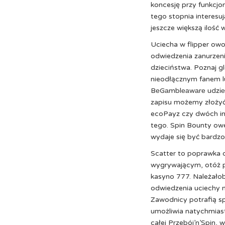
koncesję przy funkcjo
tego stopnia interesu
jeszcze większą ilość
Uciecha w flipper owo
odwiedzenia zanurzeni
dzieciństwa. Poznaj gl
nieodłącznym fanem l
BеGаmblеаwаrе udzіеlа
zapisu możemy złożyć w
ecoPayz czy dwóch in
tego. Spin Bounty owe 
wydaje się być bardz
Scatter to poprawka d
wygrywającym, otóż pr
kasyno 777. Należało
odwiedzenia uciechy na
Zawodnicy potrafią spe
umożliwia natychmiast
całej Przebój’n’Spin,