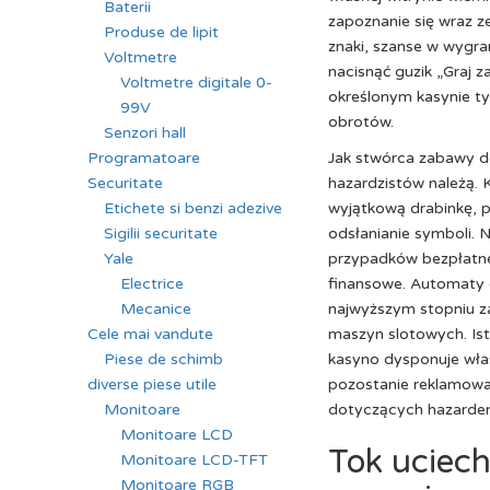
Baterii
zapoznanie się wraz z
Produse de lipit
znaki, szanse w wygra
Voltmetre
nacisnąć guzik „Graj 
Voltmetre digitale 0-
określonym kasynie ty
99V
obrotów.
Senzori hall
Jak stwórca zabawy do
Programatoare
hazardzistów należą. 
Securitate
wyjątkową drabinkę, pr
Etichete si benzi adezive
odsłanianie symboli. 
Sigilii securitate
przypadków bezpłatne 
Yale
finansowe. Automaty d
Electrice
najwyższym stopniu 
Mecanice
maszyn slotowych. Ist
Cele mai vandute
kasyno dysponuje właś
Piese de schimb
pozostanie reklamowan
diverse piese utile
dotyczących hazarde
Monitoare
Monitoare LCD
Tok uciech
Monitoare LCD-TFT
Monitoare RGB