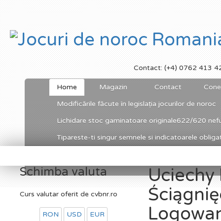
Contact: (+4) 0762 413 4
Home
Magazin
Contact
Cone
Modificările făcute în legislația jocurilor de noroc
Lichidare stoc gaminatoare originale622/620 nefu
Tipareste-ti singur semnele si indicatoarele obligato
Schimba valuta
Uciechy 
Ściągnię
Curs valutar oferit de cvbnr.ro
Logowan
RON
USD
EUR