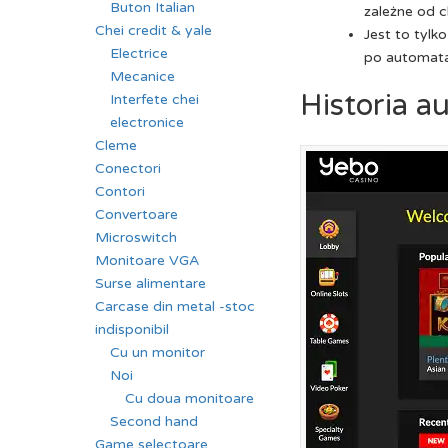
Buton Italian
zależne od c
Chei credit & yale
Jest to tyl
Electrice
po automatac
Mecanice
Historia 
Interfete chei
electronice
Cleme
Conectori
Contori
Convertoare
Microswitch
Monitoare VGA
Surse alimentare
Carcase din metal -stoc
indisponibil
Cu un monitor
Noi
Cu doua monitoare
Second hand
Game selectoare