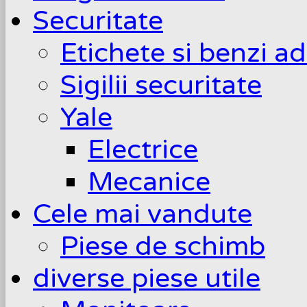
Securitate
Etichete si benzi a
Sigilii securitate
Yale
Electrice
Mecanice
Cele mai vandute
Piese de schimb
diverse piese utile