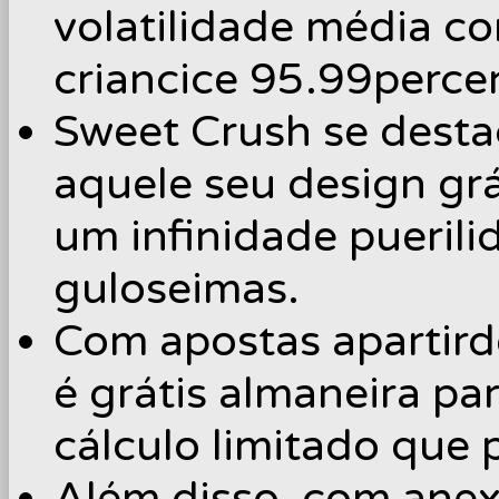
volatilidade média c
criancice 95.99perce
Sweet Crush se desta
aquele seu design gr
um infinidade pueril
guloseimas.
Com apostas apartird
é grátis almaneira p
cálculo limitado que 
Além disso, com anex