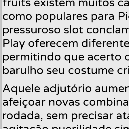
fruits existem muitos ca
como populares para Pi
pressuroso slot conclam
Play oferecem diferente
permitindo que acerto 
barulho seu costume cri
Aquele adjutório aumen
afeiçoar novas combin
rodada, sem precisar at