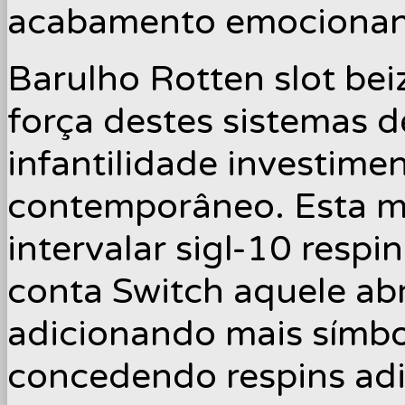
acabamento emocionan
Barulho Rotten slot be
força destes sistemas 
infantilidade investim
contemporâneo. Esta m
intervalar sigl-10 resp
conta Switch aquele ab
adicionando mais símb
concedendo respins adic