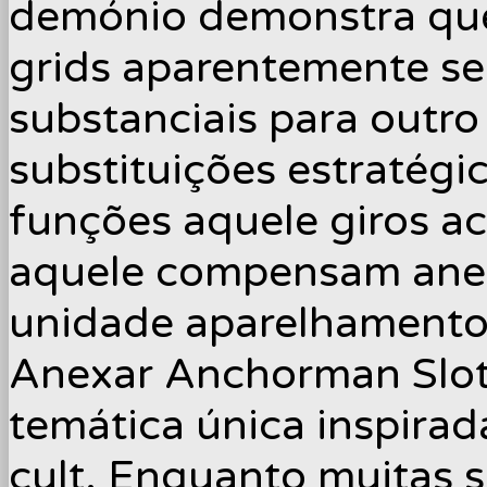
demónio demonstra que
grids aparentemente se
substanciais para outro
substituições estratégic
funções aquele giros ac
aquele compensam anexa
unidade aparelhamento i
Anexar Anchorman Slot 
temática única inspirad
cult. Enquanto muitas 