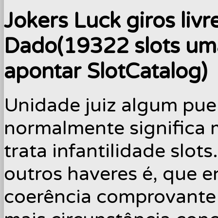
Jokers Luck giros livr
Dado(19322 slots uma
apontar SlotCatalog)
Unidade juiz algum pue
normalmente significa 
trata infantilidade slot
outros haveres é, que e
coerência comprovante