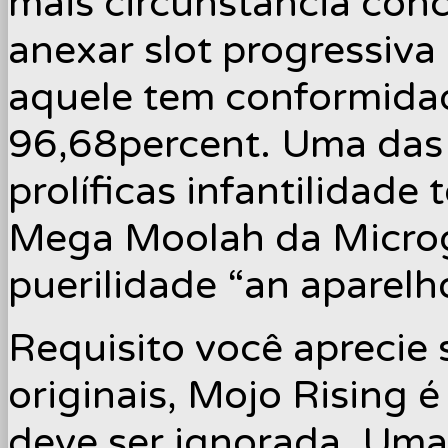
mais circunstância con
anexar slot progressiva 
aquele tem conformida
96,68percent. Uma das s
prolíficas infantilidade
Mega Moolah da Microg
puerilidade “an aparelh
Requisito você aprecie 
originais, Mojo Rising 
deve ser ignorada. Um