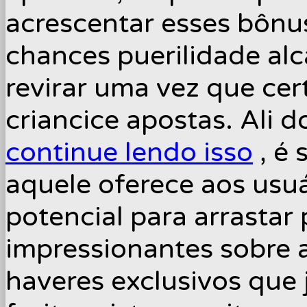
acrescentar esses bônu
chances puerilidade al
revirar uma vez que cert
criancice apostas.
Ali d
continue lendo isso
, é 
aquele oferece aos usu
potencial para arrastar
impressionantes sobre 
haveres exclusivos que 