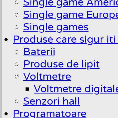
Single game Ameri
Single game Europ
Single games
Produse care sigur iti
Baterii
Produse de lipit
Voltmetre
Voltmetre digita
Senzori hall
Programatoare