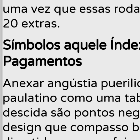
uma vez que essas roda
20 extras.
Símbolos aquele Índex
Pagamentos
Anexar angústia pueril
paulatino como uma ta
descida são pontos neg
design que compasso b