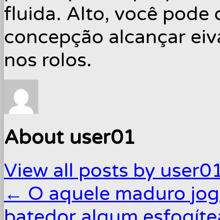
fluida. Alto, você pode 
concepção alcançar eiv
nos rolos.
About user01
View all posts by user0
←
O aquele maduro jogo
batedor algum esfogíte