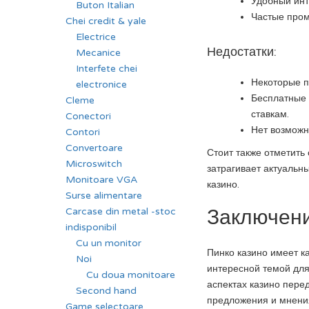
Удобный инт
Buton Italian
Частые пром
Chei credit & yale
Electrice
Недостатки:
Mecanice
Interfete chei
Некоторые п
electronice
Бесплатные 
Cleme
ставкам.
Conectori
Нет возможн
Contori
Convertoare
Стоит также отметить
Microswitch
затрагивает актуальн
Monitoare VGA
казино.
Surse alimentare
Заключен
Carcase din metal -stoc
indisponibil
Cu un monitor
Пинко казино имеет к
Noi
интересной темой для
Cu doua monitoare
аспектах казино перед
Second hand
предложения и мнения
Game selectoare