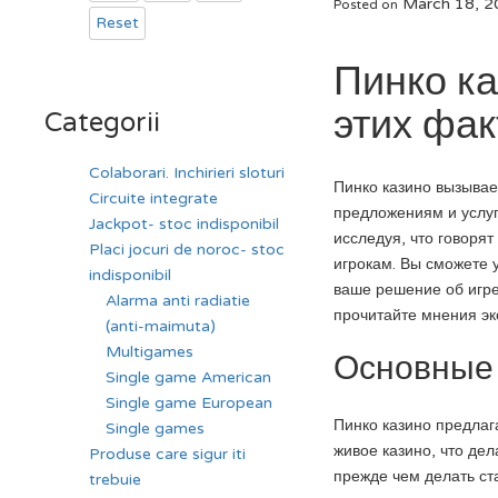
March 18, 2
Posted on
Reset
Пинко ка
этих фак
Categorii
Colaborari. Inchirieri sloturi
Пинко казино вызывае
Circuite integrate
предложениям и услуг
Jackpot- stoc indisponibil
исследуя, что говоря
Placi jocuri de noroc- stoc
игрокам. Вы сможете у
indisponibil
ваше решение об игре
Alarma anti radiatie
прочитайте мнения эк
(anti-maimuta)
Multigames
Основные 
Single game American
Single game European
Пинко казино предлаг
Single games
живое казино, что дел
Produse care sigur iti
прежде чем делать ст
trebuie