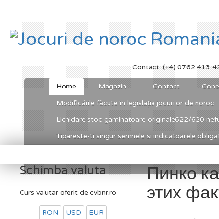
Contact: (+4) 0762 413 4
Home
Magazin
Contact
Cone
Modificările făcute în legislația jocurilor de noroc
Lichidare stoc gaminatoare originale622/620 nefu
Tipareste-ti singur semnele si indicatoarele obligato
Schimba valuta
Пинко ка
этих фак
Curs valutar oferit de cvbnr.ro
RON
USD
EUR