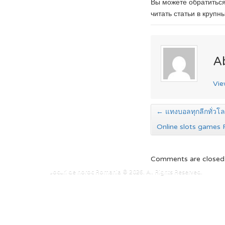
Вы можете обратиться
читать статьи в крупн
A
Vie
←
แทงบอลทุกลีกทั่วโลก
Online slots games 
Comments are closed
Jocuri de noroc Romania © 2026. All Rights Reserved.