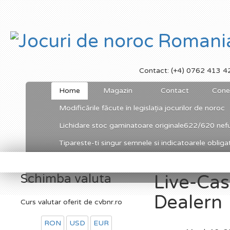
Contact: (+4) 0762 413 4
Home
Magazin
Contact
Cone
Modificările făcute în legislația jocurilor de noroc
Lichidare stoc gaminatoare originale622/620 nefu
Tipareste-ti singur semnele si indicatoarele obligato
Schimba valuta
Live-Cas
Dealern
Curs valutar oferit de cvbnr.ro
RON
USD
EUR