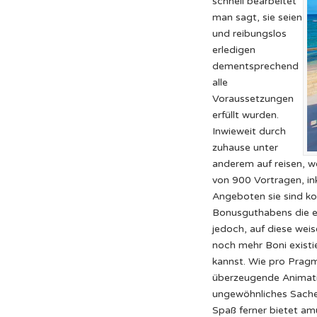
schnell bearbeitet
man sagt, sie seien
und reibungslos
erledigen
dementsprechend
alle
Voraussetzungen
erfüllt wurden.
Inwieweit durch
zuhause unter
anderem auf reisen, w
von 900 Vortragen, ink
Angeboten sie sind kon
Bonusguthabens die ei
jedoch, auf diese we
noch mehr Boni existie
kannst. Wie pro Prag
überzeugende Animatio
ungewöhnliches Sache
Spaß ferner bietet am