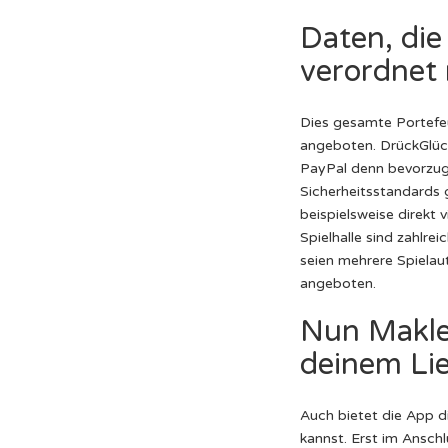
Daten, di
verordnet 
Dies gesamte Portefeui
angeboten. DrückGlück 
PayPal denn bevorzu
Sicherheitsstandards 
beispielsweise direkt 
Spielhalle sind zahlre
seien mehrere Spielau
angeboten.
Nun Makler
deinem Lie
Auch bietet die App di
kannst. Erst im Ansch