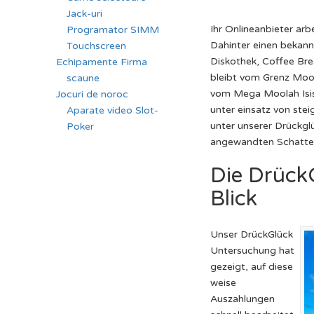
Jack-uri
Ihr Onlineanbieter ar
Programator SIMM
Dahinter einen bekan
Touchscreen
Diskothek, Coffee Brea
Echipamente Firma
bleibt vom Grenz Mool
scaune
vom Mega Moolah Isis 
Jocuri de noroc
unter einsatz von ste
Aparate video Slot-
unter unserer Drückgl
Poker
angewandten Schatte
Die Drück
Blick
Unser DrückGlück
Untersuchung hat
gezeigt, auf diese
weise
Auszahlungen