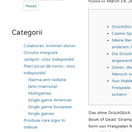
March 19, 2
Posted on
Reset
DrückGlü
Categorii
Casino-Sp
Meine Ber
Colaborari. Inchirieri sloturi
anderem 
Circuite integrate
Die DrückG
Jackpot- stoc indisponibil
angewandt
Placi jocuri de noroc- stoc
Daten, die
indisponibil
Mensch ve
Alarma anti radiatie
Nun Makle
(anti-maimuta)
Freispiele
Multigames
sichern!
Single game American
Single game European
Das ohne DrückGlück 
Single games
Book of Dead. Strampe
Produse care sigur iti
form von Freispielen 
trebuie