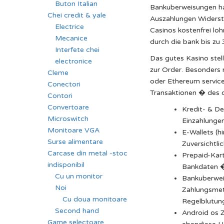
Buton Italian
Bankuberweisungen hau
Chei credit & yale
Auszahlungen Widerst
Electrice
Casinos kostenfrei lo
Mecanice
durch die bank bis zu
Interfete chei
Das gutes Kasino stel
electronice
zur Order. Besonders 
Cleme
oder Ethereum service
Conectori
Transaktionen � des o
Contori
Convertoare
Kredit- & De
Microswitch
Einzahlunge
Monitoare VGA
E-Wallets (hi
Surse alimentare
Zuversichtli
Carcase din metal -stoc
Prepaid-Kart
indisponibil
Bankdaten �
Cu un monitor
Bankuberweis
Noi
Zahlungsmet
Cu doua monitoare
Regelblutun
Second hand
Android os Z
Game selectoare