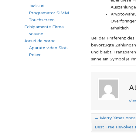
ebendiese H
Jack-uri
Auszahlunge
Programator SIMM
Kryptowahrun
Touchscreen
Overforingen
Echipamente Firma
erhaltlich.
scaune
Bei der Praferenz des 
Jocuri de noroc
bevorzugte Zahlungsmet
Aparate video Slot-
und bleibt. Transparen
Poker
sinne ein Symbol je ih
A
Vie
←
Merry Xmas once u
Best Free Revolves 