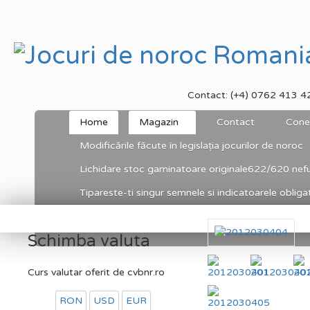
Contact: (+4) 0762 413 4
Home
Magazin
Contact
Cone
Modificările făcute în legislația jocurilor de noroc
Lichidare stoc gaminatoare originale622/620 nefu
Tipareste-ti singur semnele si indicatoarele obligato
Schimba valuta
Curs valutar oferit de cvbnr.ro
RON
USD
EUR