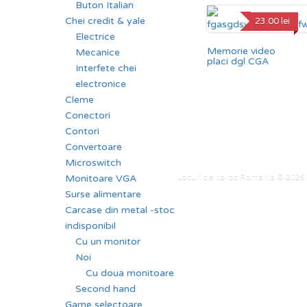
Buton Italian
Chei credit & yale
23.00
lei
Electrice
Memorie video
Mecanice
placi dgl CGA
Interfete chei
electronice
Cleme
Conectori
Contori
Convertoare
Microswitch
Jocuri de noroc Romania © 2026. 
Monitoare VGA
Surse alimentare
Carcase din metal -stoc
indisponibil
Cu un monitor
Noi
Cu doua monitoare
Second hand
Game selectoare