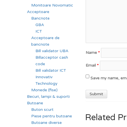
Monitoare Novomatic
Acceptoare
Bancnote
GBA
ICT
Acceptoare de
bancnote
Bill validator UBA
Name
*
Billacceptor cash
code
Email
*
Bill validator ICT
Innovativ
Save my name, emai
Technology
Monede (fise)
Becuri, lampi & suporti
Butoane
Buton scurt
Related P
Piese pentru butoane
Butoane diverse